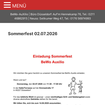
MENÜ
BeWo-AuXilio | Büro Düsseldorf: Auf'm Hennekamp 76, Tel.: 0211
46862915 | Neuss: Selikumer Weg 47, Tel.: 0176 56974993
Sommerfest 02.07.2026